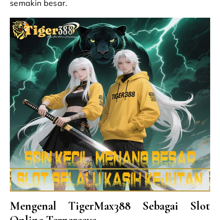
semakin besar.
Mengenal TigerMax388 Sebagai Slot