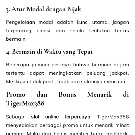
3. Atur Modal dengan Bijak
Pengelolaan modal adalah kunci utama. Jangan
terpancing emosi dan selalu tentukan batas
bermain.
4. Bermain di Waktu yang Tepat
Beberapa pemain percaya bahwa bermain di jam
tertentu dapat meningkatkan peluang jackpot.
Meskipun tidak pasti, tidak ada salahnya mencoba.
Promo dan Bonus Menarik di
TigerMax388
Sebagai
slot online terpercaya
, TigerMax388
menyediakan berbagai promo untuk menarik minat
pemain. Mulai dari bonus member baru, cashback,