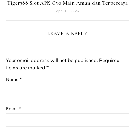
Tiger388 Slot APK Ovo Main Aman dan Terpercaya
April 10, 2026
LEAVE A REPLY
Your email address will not be published.
Required
fields are marked
*
Name
*
Email
*