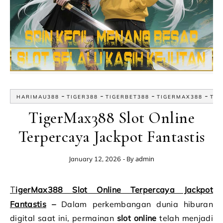
-
-
-
-
HARIMAU388
TIGER388
TIGERBET388
TIGERMAX388
TIG
TigerMax388 Slot Online
Terpercaya Jackpot Fantastis
- By
admin
January 12, 2026
TigerMax388 Slot Online Terpercaya Jackpot
Fantastis
–
Dalam perkembangan dunia hiburan
digital saat ini, permainan
slot online
telah menjadi