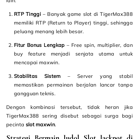
lain:
RTP Tinggi
– Banyak game slot di TigerMax388
memiliki RTP (Return to Player) tinggi, sehingga
peluang menang lebih besar.
Fitur Bonus Lengkap
– Free spin, multiplier, dan
buy feature menjadi senjata utama untuk
mencapai maxwin.
Stabilitas Sistem
– Server yang stabil
memastikan permainan berjalan lancar tanpa
gangguan teknis.
Dengan kombinasi tersebut, tidak heran jika
TigerMax388 sering disebut sebagai surga bagi
pecinta
slot maxwin
.
Strategi Bermain Judol Slot Jackpot di