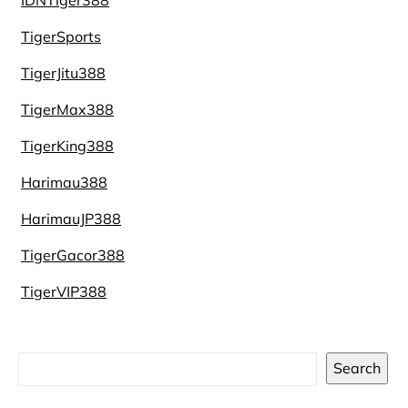
TigerSports
TigerJitu388
TigerMax388
TigerKing388
Harimau388
HarimauJP388
TigerGacor388
TigerVIP388
Search