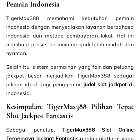
Pemain Indonesia
TigerMax388 memahami kebutuhan pemain
Indonesia dengan menyediakan layanan berbahasa
Indonesia dan metode pembayaran lokal. Hal ini
membuat proses bermain menjadi lebih mudah dan
nyaman.
Selain itu, sistem permainan yang fair dan peluang
jackpot besar menjadikan TigerMax388 sebagai
pilihan ideal bagi penggemar
judol slot jackpot
di
Indonesia.
Kesimpulan: TigerMax388 Pilihan Tepat
Slot Jackpot Fantastis
Sebagai penutup,
TigerMax388
Slot Online
Terpercaya
Jackpot Fantastis
adalah platform yang