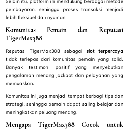
Selain itu, platform ini mendukung berbagai metode
pembayaran, sehingga proses transaksi menjadi
lebih fleksibel dan nyaman.
Komunitas Pemain dan Reputasi
TigerMax388
Reputasi TigerMax388 sebagai
slot terpercaya
tidak terlepas dari komunitas pemain yang solid.
Banyak testimoni positif yang menyebutkan
pengalaman menang jackpot dan pelayanan yang
memuaskan.
Komunitas ini juga menjadi tempat berbagi tips dan
strategi, sehingga pemain dapat saling belajar dan
meningkatkan peluang menang.
Mengapa TigerMax388 Cocok untuk