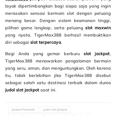
layak dipertimbangkan bagi siapa saja yang ingin
merasakan sensasi bermain slot dengan peluang
menang besar. Dengan sistem keamanan tinggi,
pilihan game lengkap, serta peluang
slot maxwin
yang nyata, TigerMax388 berhasil membuktikan
diri sebagai
slot terpercaya
.
Bagi Anda yang gemar berburu
slot jackpot
,
TigerMax388 menawarkan pengalaman bermain
yang seru, aman, dan menguntungkan. Oleh karena
itu, tidak berlebihan jika TigerMax388 disebut
sebagai salah satu destinasi terbaik dalam dunia
judol slot jackpot
saat ini.
jackpot fantastis
judol slot jackpot