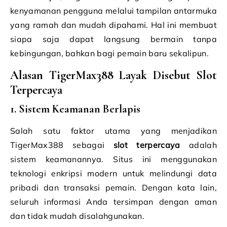
kenyamanan pengguna melalui tampilan antarmuka
yang ramah dan mudah dipahami. Hal ini membuat
siapa saja dapat langsung bermain tanpa
kebingungan, bahkan bagi pemain baru sekalipun.
Alasan TigerMax388 Layak Disebut Slot
Terpercaya
1. Sistem Keamanan Berlapis
Salah satu faktor utama yang menjadikan
TigerMax388 sebagai
slot terpercaya
adalah
sistem keamanannya. Situs ini menggunakan
teknologi enkripsi modern untuk melindungi data
pribadi dan transaksi pemain. Dengan kata lain,
seluruh informasi Anda tersimpan dengan aman
dan tidak mudah disalahgunakan.