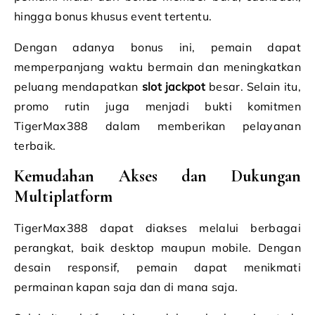
hingga bonus khusus event tertentu.
Dengan adanya bonus ini, pemain dapat
memperpanjang waktu bermain dan meningkatkan
peluang mendapatkan
slot jackpot
besar. Selain itu,
promo rutin juga menjadi bukti komitmen
TigerMax388 dalam memberikan pelayanan
terbaik.
Kemudahan Akses dan Dukungan
Multiplatform
TigerMax388 dapat diakses melalui berbagai
perangkat, baik desktop maupun mobile. Dengan
desain responsif, pemain dapat menikmati
permainan kapan saja dan di mana saja.