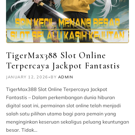
TigerMax388 Slot Online
Terpercaya Jackpot Fantastis
JANUARY 12, 2026
•
BY
ADMIN
TigerMax388 Slot Online Terpercaya Jackpot
Fantastis – Dalam perkembangan dunia hiburan
digital saat ini, permainan slot online telah menjadi
salah satu pilihan utama bagi para pemain yang
menginginkan keseruan sekaligus peluang keuntungan
besar. Tidak…