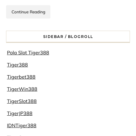
Continue Reading
SIDEBAR / BLOGROLL
Pola Slot Tiger388
Tiger388
Tigerbet388
TigerWin388
TigerSlot388
TigerJP388
IDNTiger388