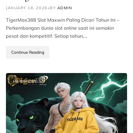
JANUARY 18, 2026
•
BY
ADMIN
TigerMax388 Slot Maxwin Paling Dicari Tahun Ini –
Perkembangan dunia slot online saat ini semakin
pesat dan kompetitif. Setiap tahun,…
Continue Reading
HARIMAU388