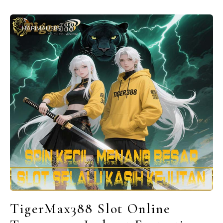
HARIMAU388
TigerMax388 Slot Online