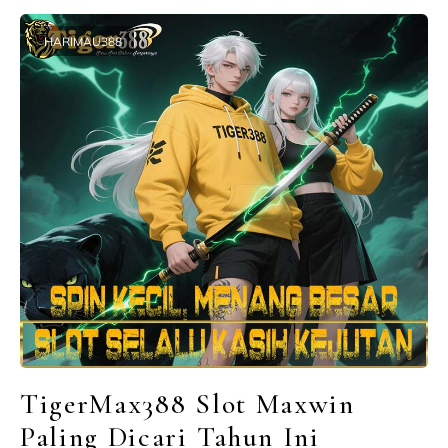
HARIMAU388
TigerMax388 Slot Maxwin
Paling Dicari Tahun Ini