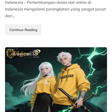
Indonesia – Perkembangan dunia slot online di
Indonesia mengalami peningkatan yang sangat pesat
dari…
Continue Reading
HARIMAU388