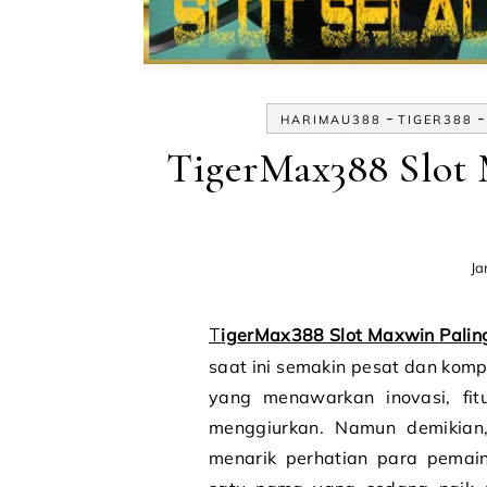
-
HARIMAU388
TIGER388
TigerMax388 Slot 
Ja
TigerMax388 Slot Maxwin Paling
saat ini semakin pesat dan kompe
yang menawarkan inovasi, fi
menggiurkan. Namun demikian
menarik perhatian para pemain