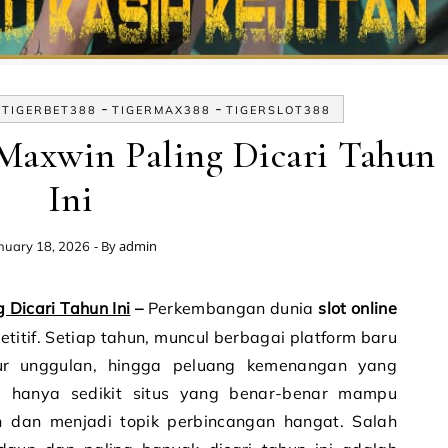
-
-
-
TIGERBET388
TIGERMAX388
TIGERSLOT388
Maxwin Paling Dicari Tahun
Ini
- By
admin
nuary 18, 2026
 Dicari Tahun Ini
–
Perkembangan dunia
slot online
titif. Setiap tahun, muncul berbagai platform baru
tur unggulan, hingga peluang kemenangan yang
, hanya sedikit situs yang benar-benar mampu
 dan menjadi topik perbincangan hangat. Salah