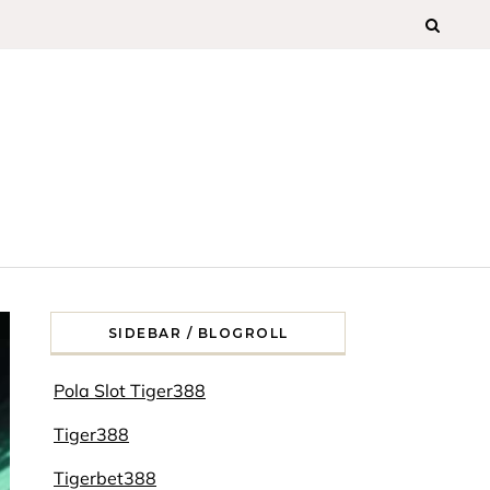
SIDEBAR / BLOGROLL
Pola Slot Tiger388
Tiger388
Tigerbet388