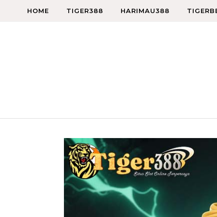
Skip to content
HOME
TIGER388
HARIMAU388
TIGERB