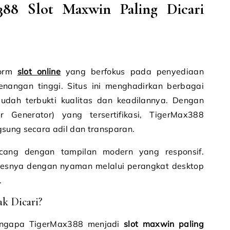
388 Slot Maxwin Paling Dicari
form
slot online
yang berfokus pada penyediaan
nangan tinggi. Situs ini menghadirkan berbagai
udah terbukti kualitas dan keadilannya. Dengan
enerator) yang tersertifikasi, TigerMax388
sung secara adil dan transparan.
ncang dengan tampilan modern yang responsif.
esnya dengan nyaman melalui perangkat desktop
.
k Dicari?
engapa TigerMax388 menjadi
slot maxwin paling