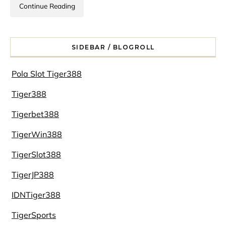
Continue Reading
SIDEBAR / BLOGROLL
Pola Slot Tiger388
Tiger388
Tigerbet388
TigerWin388
TigerSlot388
TigerJP388
IDNTiger388
TigerSports