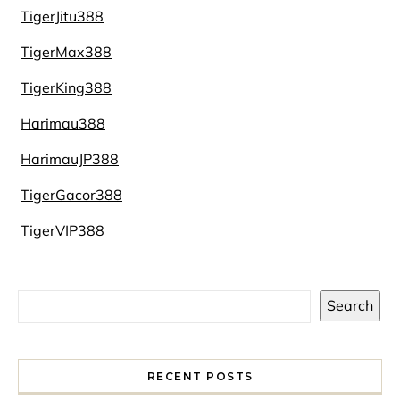
TigerJitu388
TigerMax388
TigerKing388
Harimau388
HarimauJP388
TigerGacor388
TigerVIP388
Search
RECENT POSTS